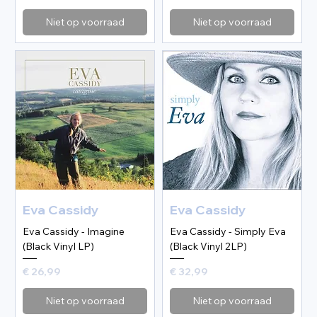
Niet op voorraad
Niet op voorraad
Eva Cassidy
Eva Cassidy
Eva Cassidy - Imagine
Eva Cassidy - Simply Eva
(Black Vinyl LP)
(Black Vinyl 2LP)
Prijs
Prijs
€ 26,99
€ 32,99
Niet op voorraad
Niet op voorraad