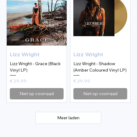
Lizz Wright
Lizz Wright
Lizz Wright - Grace (Black
Lizz Wright - Shadow
Vinyl LP)
(Amber Coloured Vinyl LP)
Prijs
Prijs
€ 29,99
€ 29,99
Niet op voorraad
Niet op voorraad
Meer laden