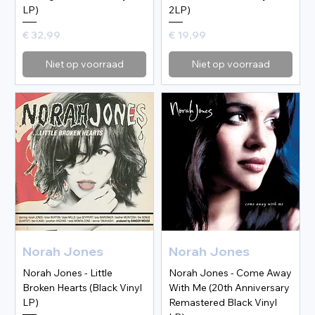
LP)
2LP)
Prijs
Prijs
€ 32,99
€ 19,99
Niet op voorraad
Niet op voorraad
Norah Jones
Norah Jones
Norah Jones - Little
Norah Jones - Come Away
Broken Hearts (Black Vinyl
With Me (20th Anniversary
LP)
Remastered Black Vinyl