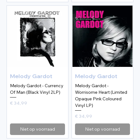
Melody Gardot
Melody Gardot
Melody Gardot - Currency
Melody Gardot -
Of Man (Black Vinyl 2LP)
Worrisome Heart (Limited
Opaque Pink Coloured
Prijs
€ 34,99
Vinyl LP)
Prijs
€ 34,99
Niet op voorraad
Niet op voorraad