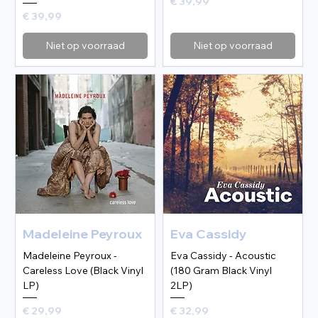
Prijs
€ 39,99
Prijs
€ 39,99
Niet op voorraad
Niet op voorraad
Madeleine Peyroux
Eva Cassidy
Madeleine Peyroux -
Eva Cassidy - Acoustic
Careless Love (Black Vinyl
(180 Gram Black Vinyl
LP)
2LP)
Prijs
Prijs
€ 29,99
€ 32,99