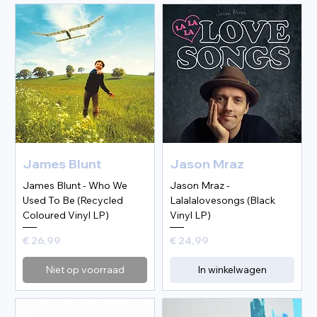
James Blunt
Jason Mraz
James Blunt - Who We
Jason Mraz -
Used To Be (Recycled
Lalalalovesongs (Black
Coloured Vinyl LP)
Vinyl LP)
Prijs
Prijs
€ 26,99
€ 24,99
Niet op voorraad
In winkelwagen