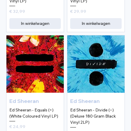
Vinyl LP)
Vinyl LP)
Prijs
Prijs
€ 32,99
€ 29,99
In winkelwagen
In winkelwagen
Ed Sheeran
Ed Sheeran
Ed Sheeran - Equals (=)
Ed Sheeran - Divide (÷)
(White Coloured Vinyl LP)
(Deluxe 180 Gram Black
Vinyl 2LP)
Prijs
€ 24,99