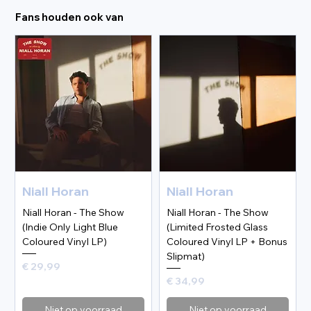
Fans houden ook van
Niall Horan
Niall Horan
Niall Horan - The Show
Niall Horan - The Show
(Indie Only Light Blue
(Limited Frosted Glass
Coloured Vinyl LP)
Coloured Vinyl LP + Bonus
Slipmat)
Prijs
€ 29,99
Prijs
€ 34,99
Niet op voorraad
Niet op voorraad