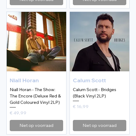
Niall Horan
Calum Scott
Niall Horan - The Show:
Calum Scott - Bridges
The Encore (Deluxe Red &
(Black Vinyl 2LP)
Gold Coloured Vinyl 2LP)
Prijs
€ 16,99
Prijs
€ 49,99
Niet op voorraad
Niet op voorraad