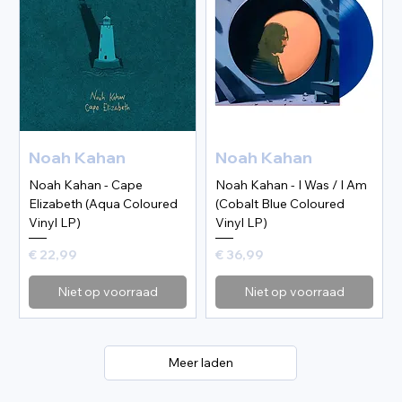
Noah Kahan
Noah Kahan
Noah Kahan - Cape
Noah Kahan - I Was / I Am
Elizabeth (Aqua Coloured
(Cobalt Blue Coloured
Vinyl LP)
Vinyl LP)
Prijs
Prijs
€ 22,99
€ 36,99
Niet op voorraad
Niet op voorraad
Meer laden