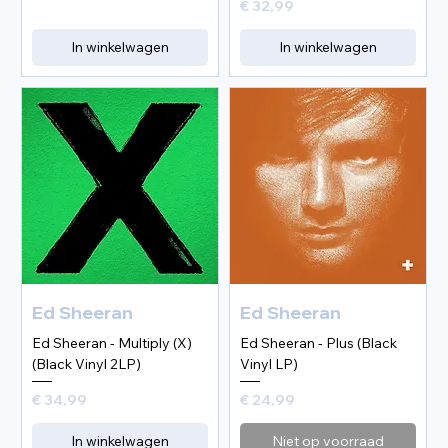
Prijs
€ 32,99
In winkelwagen
In winkelwagen
Ed Sheeran
Ed Sheeran
Ed Sheeran - Multiply (X)
Ed Sheeran - Plus (Black
(Black Vinyl 2LP)
Vinyl LP)
Prijs
Prijs
€ 34,99
€ 24,99
In winkelwagen
Niet op voorraad