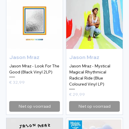
Jason Mraz
Jason Mraz
Jason Mraz - Look For The
Jason Mraz - Mystical
Good (Black Vinyl 2LP)
Magical Rhythmical
Radical Ride (Blue
Prijs
€ 32,99
Coloured Vinyl LP)
Prijs
€ 29,99
Niet op voorraad
Niet op voorraad