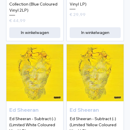
Collection (Blue Coloured
Vinyl LP)
Vinyl 2LP)
Prijs
€ 29,99
Prijs
€ 44,99
In winkelwagen
In winkelwagen
Ed Sheeran
Ed Sheeran
Ed Sheeran - Subtract (-)
Ed Sheeran - Subtract (-)
(Limited White Coloured
(Limited Yellow Coloured