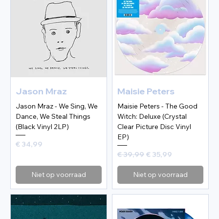
Jason Mraz
Maisie Peters
Jason Mraz - We Sing, We
Maisie Peters - The Good
Dance, We Steal Things
Witch: Deluxe (Crystal
(Black Vinyl 2LP)
Clear Picture Disc Vinyl
EP)
Prijs
€ 34,99
Normale prijs
Verkoopprijs
€ 39,99
€ 35,99
Niet op voorraad
Niet op voorraad