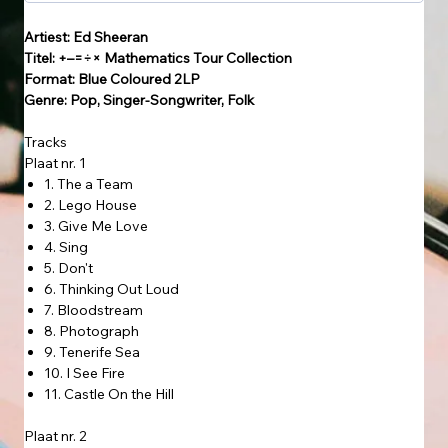
Artiest: Ed Sheeran
Titel: +–=÷× Mathematics Tour Collection
Format: Blue Coloured 2LP
Genre: Pop, Singer-Songwriter, Folk
Tracks
Plaat nr. 1
1. The a Team
2. Lego House
3. Give Me Love
4. Sing
5. Don't
6. Thinking Out Loud
7. Bloodstream
8. Photograph
9. Tenerife Sea
10. I See Fire
11. Castle On the Hill
Plaat nr. 2