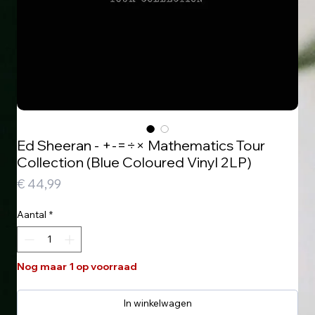
Ed Sheeran - +-=÷× Mathematics Tour
Collection (Blue Coloured Vinyl 2LP)
Prijs
€ 44,99
Aantal
*
Nog maar 1 op voorraad
In winkelwagen