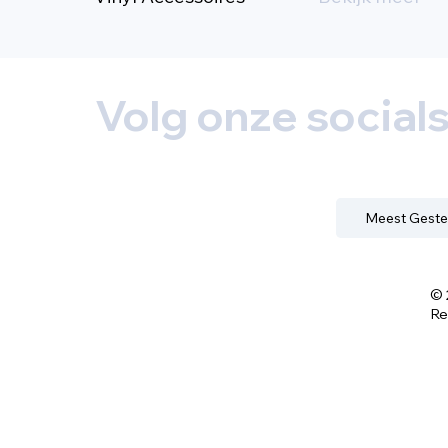
Volg onze social
Meest Geste
© 
Re