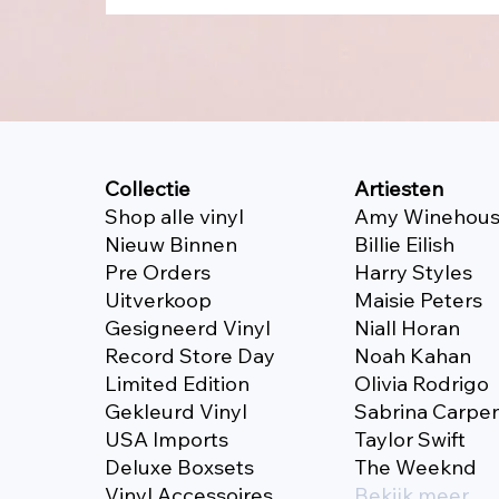
Collectie
Artiesten
Shop alle vinyl
Amy Winehou
Nieuw Binnen
Billie Eilish
Pre Orders
Harry Styles
Uitverkoop
Maisie Peters
Gesigneerd Vinyl
Niall Horan
Record Store Day
Noah Kahan
Limited Edition
Olivia Rodrigo
Gekleurd Vinyl
Sabrina Carpe
USA Imports
Taylor Swift
Deluxe Boxsets
The Weeknd
Vinyl Accessoires
Bekijk meer