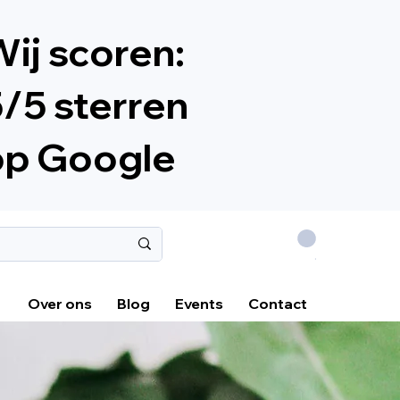
ij scoren:
/5 sterren
op Google
.
Over ons
Blog
Events
Contact