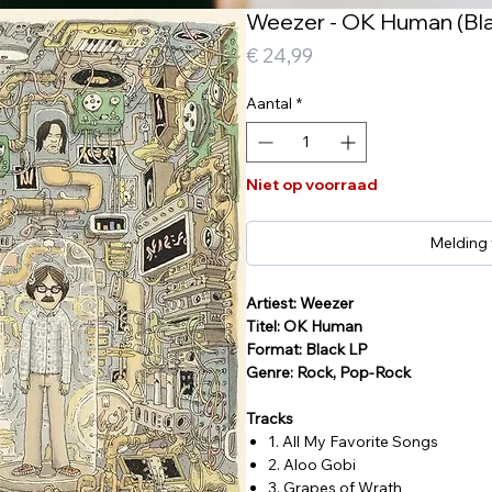
Weezer - OK Human (Bla
Prijs
€ 24,99
Aantal
*
Niet op voorraad
Melding
Artiest: Weezer
Titel: OK Human
Format: Black LP
Genre: Rock, Pop-Rock
Tracks
1. All My Favorite Songs
2. Aloo Gobi
3. Grapes of Wrath