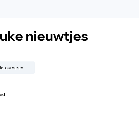
euke nieuwtjes
 Retourneren
eid