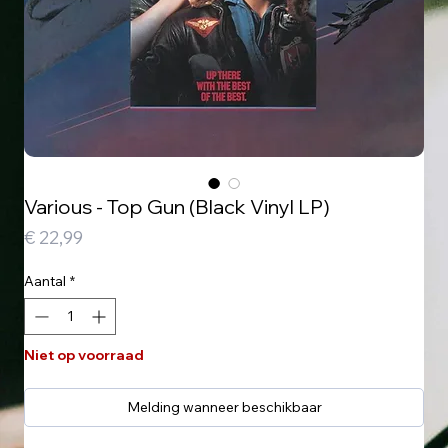
Various - Top Gun (Black Vinyl LP)
Prijs
€ 22,99
Aantal
*
Niet op voorraad
Melding wanneer beschikbaar