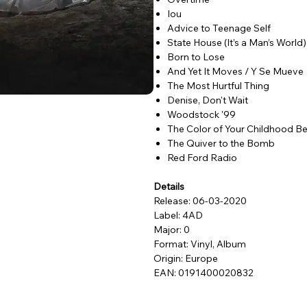
Iou
Advice to Teenage Self
State House (It’s a Man’s World)
Born to Lose
And Yet It Moves / Y Se Mueve
The Most Hurtful Thing
Denise, Don't Wait
Woodstock '99
The Color of Your Childhood 
The Quiver to the Bomb
Red Ford Radio
Details
Release: 06-03-2020
Label: 4AD
Major: 0
Format: Vinyl, Album
Origin: Europe
EAN: 0191400020832