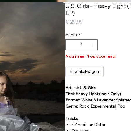
U.S. Girls - Heavy Light 
LP)
Prijs
€ 29,99
Aantal
*
Nog maar 1 op voorraad
In winkelwagen
Artiest: U.S. Girls
Titel: Heavy Light (Indie Only)
Format: White & Lavender Splatte
Genre: Rock, Experimental, Pop
Tracks
4 American Dollars
Overtime