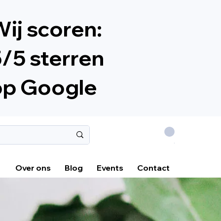
ij scoren:
/5 sterren
op Google
.
Over ons
Blog
Events
Contact