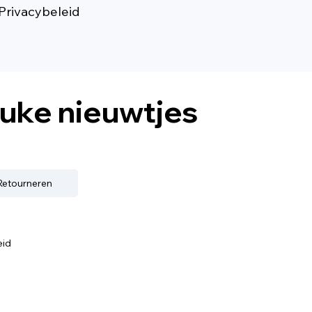
Privacybeleid
euke nieuwtjes
 Retourneren
eid