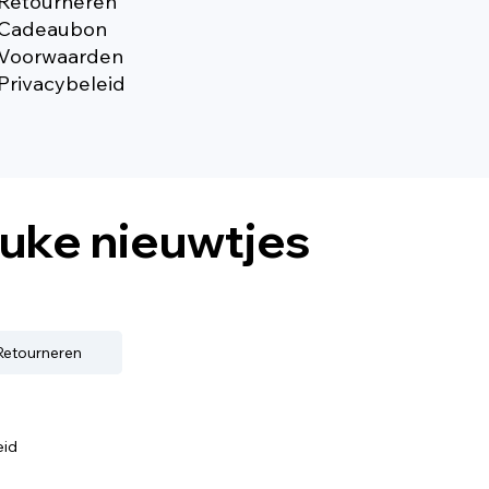
Retourneren
Cadeaubon
Voorwaarden
Privacybeleid
euke nieuwtjes
 Retourneren
eid