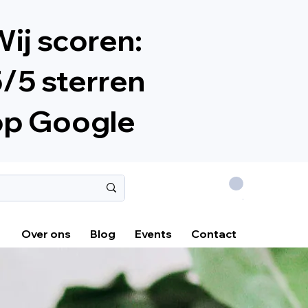
ij scoren:
/5 sterren
op Google
.
Over ons
Blog
Events
Contact