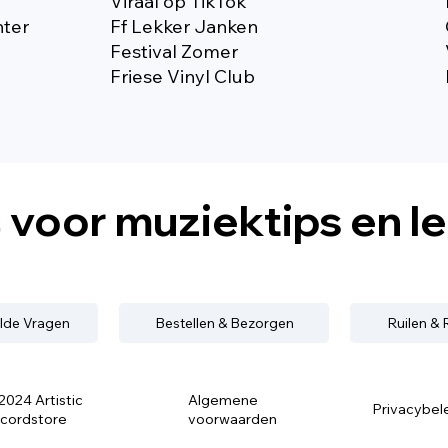
Viraal op TikTok
nter
Ff Lekker Janken
Festival Zomer
Friese Vinyl Club
s
voor muziektips en l
lde Vragen
Bestellen & Bezorgen
Ruilen &
2024 Artistic
Algemene
Privacybel
cordstore
voorwaarden