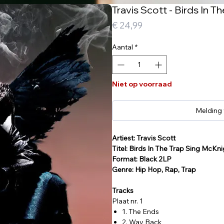
Travis Scott - Birds In T
Prijs
€ 24,99
Aantal
*
Niet op voorraad
Melding
Artiest: Travis Scott
Titel: Birds In The Trap Sing McKni
Format: Black 2LP
Genre: Hip Hop, Rap, Trap
Tracks
Plaat nr. 1
1. The Ends
2. Way Back