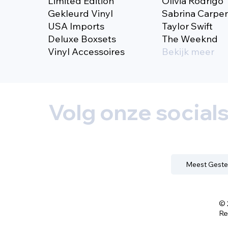
Limited Edition
Olivia Rodrigo
Gekleurd Vinyl
Sabrina Carpe
USA Imports
Taylor Swift
Deluxe Boxsets
The Weeknd
Vinyl Accessoires
Bekijk meer
Volg onze social
Meest Geste
© 
Re