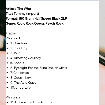
Artiest: The Who
Titel: Tommy (Import)
Format: 180 Gram Half Speed Black 2LP
Genre: Rock, Rock Opera, Psych Rock
Tracks
Plaat nr. 1
1. Overture
2. It's a Boy
3. 1921
4. Amazing Journey
5. Sparks
6. Eyesight For the Blind (the Hawker)
7. Christmas
8. Cousin Kevin
9. The Acid Queen
10. Underture
Plaat nr. 2
11. Do You Think It's Alright?