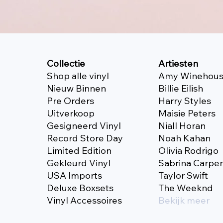
Collectie
Artiesten
Shop alle vinyl
Amy Winehou
Nieuw Binnen
Billie Eilish
Pre Orders
Harry Styles
Uitverkoop
Maisie Peters
Gesigneerd Vinyl
Niall Horan
Record Store Day
Noah Kahan
Limited Edition
Olivia Rodrigo
Gekleurd Vinyl
Sabrina Carpe
USA Imports
Taylor Swift
Deluxe Boxsets
The Weeknd
Vinyl Accessoires
Bekijk meer