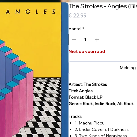
The Strokes - Angles (Bl
Prijs
€ 22,99
Aantal
*
Niet op voorraad
Melding
Artiest: The Strokes
Titel: Angles
Format: Black LP
Genre: Rock, Indie Rock, Alt Rock
Tracks
1. Machu Piccu
2. Under Cover of Darkness
3. Two Kinds of Happiness