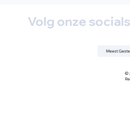
Volg onze social
Meest Geste
© 
Re