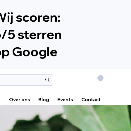
ij scoren:
/5 sterren
op Google
.
Over ons
Blog
Events
Contact