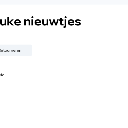
euke nieuwtjes
 Retourneren
eid