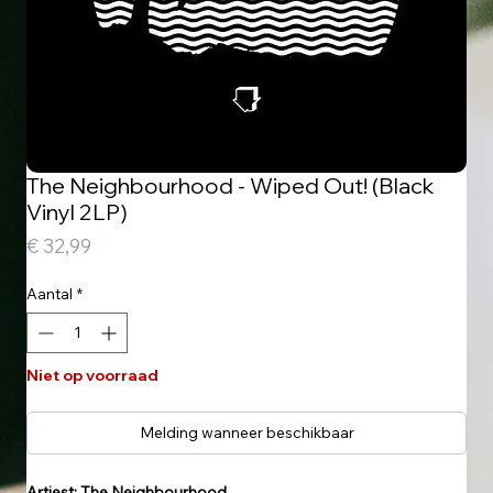
The Neighbourhood - Wiped Out! (Black
Vinyl 2LP)
Prijs
€ 32,99
Aantal
*
Niet op voorraad
Melding wanneer beschikbaar
Artiest: The Neighbourhood