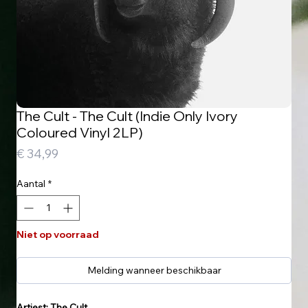
The Cult - The Cult (Indie Only Ivory
Coloured Vinyl 2LP)
Prijs
€ 34,99
Aantal
*
Niet op voorraad
Melding wanneer beschikbaar
Artiest: The Cult