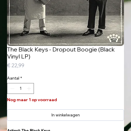
The Black Keys - Dropout Boogie (Black
Vinyl LP)
Prijs
€ 22,99
Aantal
*
Nog maar 1 op voorraad
In winkelwagen
Artiest: The Black Keys