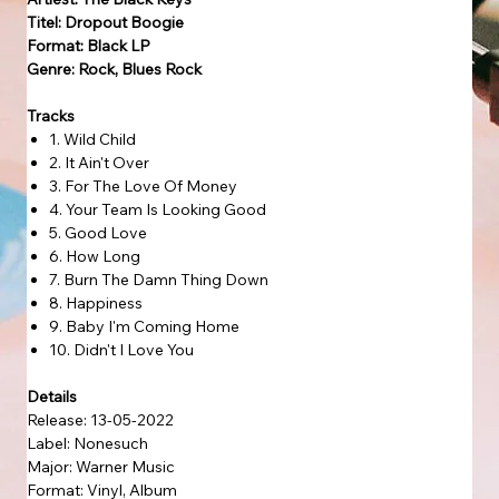
Titel: Dropout Boogie
Format: Black LP
Genre: Rock, Blues Rock
Tracks
1. Wild Child
2. It Ain't Over
3. For The Love Of Money
4. Your Team Is Looking Good
5. Good Love
6. How Long
7. Burn The Damn Thing Down
8. Happiness
9. Baby I'm Coming Home
10. Didn't I Love You
Details
Release: 13-05-2022
Label: Nonesuch
Major: Warner Music
Format: Vinyl, Album