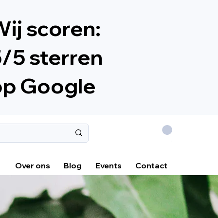
ij scoren:
/5 sterren
op Google
.
Over ons
Blog
Events
Contact