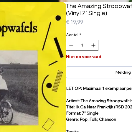
The Amazing Stroopwafel
(Vinyl 7" Single)
Prijs
€ 19,99
Aantal
*
Niet op voorraad
Melding
LET OP: Maximaal 1 exemplaar per 
Artiest: The Amazing Stroopwafel
Titel: Ik Ga Naar Frankrijk (RSD 20
Format: 7" Single
Genre: Pop, Folk, Chanson
Tracks