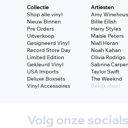
Collectie
Artiesten
Shop alle vinyl
Amy Winehou
Nieuw Binnen
Billie Eilish
Pre Orders
Harry Styles
Uitverkoop
Maisie Peters
Gesigneerd Vinyl
Niall Horan
Record Store Day
Noah Kahan
Limited Edition
Olivia Rodrigo
Gekleurd Vinyl
Sabrina Carpe
USA Imports
Taylor Swift
Deluxe Boxsets
The Weeknd
Vinyl Accessoires
Bekijk meer
Volg onze social