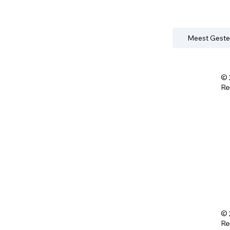
Meest Geste
© 
Re
© 
Re