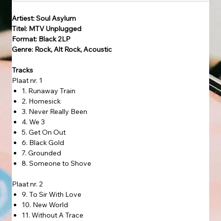
Artiest: Soul Asylum
Titel: MTV Unplugged
Format: Black 2LP
Genre: Rock, Alt Rock, Acoustic
Tracks
Plaat nr. 1
1. Runaway Train
2. Homesick
3. Never Really Been
4. We 3
5. Get On Out
6. Black Gold
7. Grounded
8. Someone to Shove
Plaat nr. 2
9. To Sir With Love
10. New World
11. Without A Trace