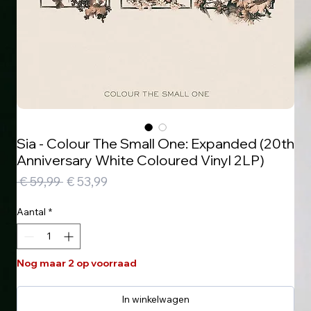
Sia - Colour The Small One: Expanded (20th
Anniversary White Coloured Vinyl 2LP)
Normale
Verkoopprijs
 € 59,99 
€ 53,99
prijs
Aantal
*
Nog maar 2 op voorraad
In winkelwagen