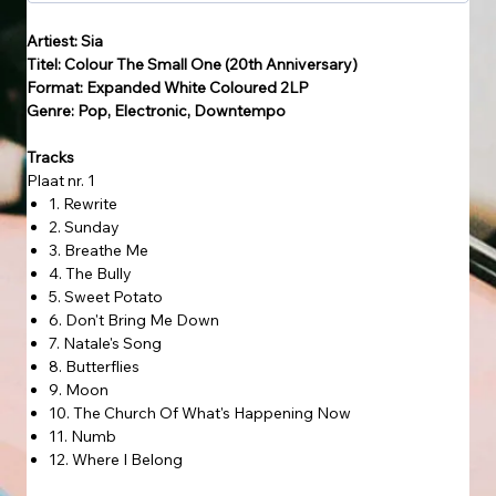
Artiest: Sia
Titel: Colour The Small One (20th Anniversary)
Format: Expanded White Coloured 2LP
Genre: Pop, Electronic, Downtempo
Tracks
Plaat nr. 1
1. Rewrite
2. Sunday
3. Breathe Me
4. The Bully
5. Sweet Potato
6. Don't Bring Me Down
7. Natale's Song
8. Butterflies
9. Moon
10. The Church Of What's Happening Now
11. Numb
12. Where I Belong