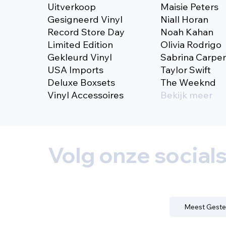
Uitverkoop
Maisie Peters
Gesigneerd Vinyl
Niall Horan
Record Store Day
Noah Kahan
Limited Edition
Olivia Rodrigo
Gekleurd Vinyl
Sabrina Carpe
USA Imports
Taylor Swift
Deluxe Boxsets
The Weeknd
Vinyl Accessoires
Bekijk meer
Volg onze social
Meest Geste