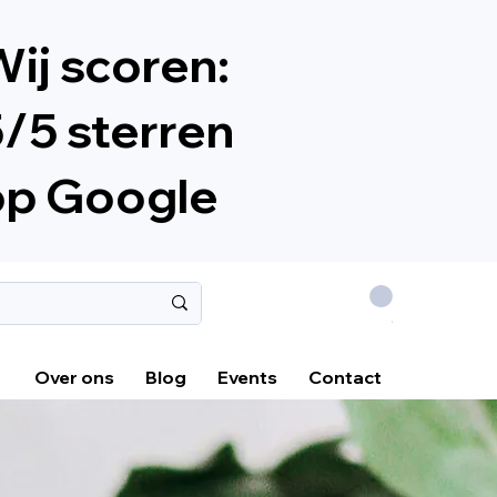
ij scoren:
/5 sterren
op Google
.
Over ons
Blog
Events
Contact