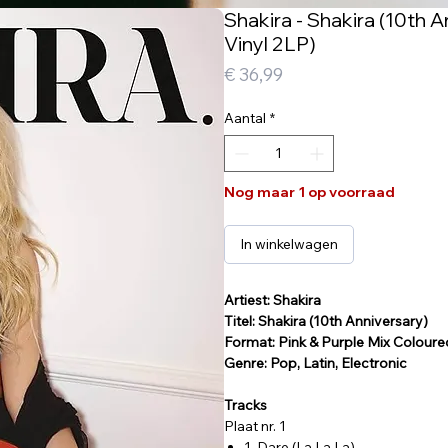
Shakira - Shakira (10th 
Vinyl 2LP)
Prijs
€ 36,99
Aantal
*
Nog maar 1 op voorraad
In winkelwagen
Artiest: Shakira
Titel: Shakira (10th Anniversary)
Format: Pink & Purple Mix Colour
Genre: Pop, Latin, Electronic
Tracks
Plaat nr. 1
1. Dare (La La La)