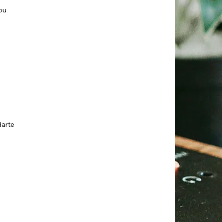
You
darte