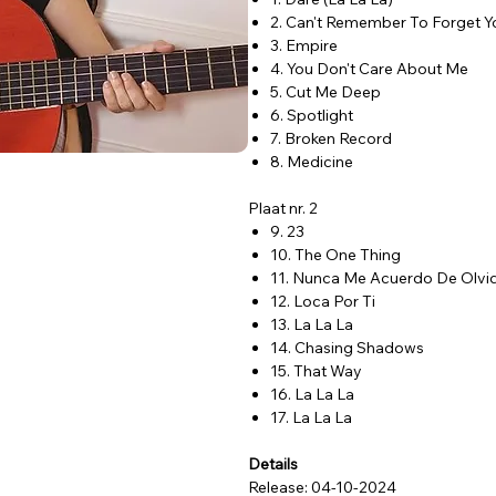
2. Can't Remember To Forget 
3. Empire
4. You Don't Care About Me
5. Cut Me Deep
6. Spotlight
7. Broken Record
8. Medicine
Plaat nr. 2
9. 23
10. The One Thing
11. Nunca Me Acuerdo De Olvi
12. Loca Por Ti
13. La La La
14. Chasing Shadows
15. That Way
16. La La La
17. La La La
Details
Release: 04-10-2024