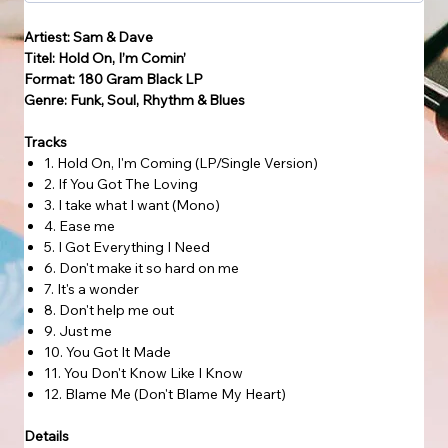
Artiest: Sam & Dave
Titel: Hold On, I’m Comin’
Format: 180 Gram Black LP
Genre: Funk, Soul, Rhythm & Blues
Tracks
1. Hold On, I'm Coming (LP/Single Version)
2. If You Got The Loving
3. I take what I want (Mono)
4. Ease me
5. I Got Everything I Need
6. Don't make it so hard on me
7. It's a wonder
8. Don't help me out
9. Just me
10. You Got It Made
11. You Don't Know Like I Know
12. Blame Me (Don't Blame My Heart)
Details