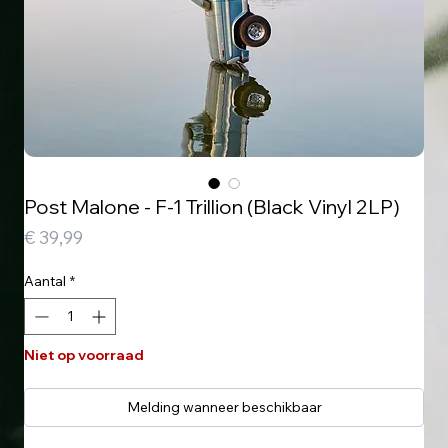
Post Malone - F-1 Trillion (Black Vinyl 2LP)
Prijs
€ 39,99
Aantal
*
Niet op voorraad
Melding wanneer beschikbaar