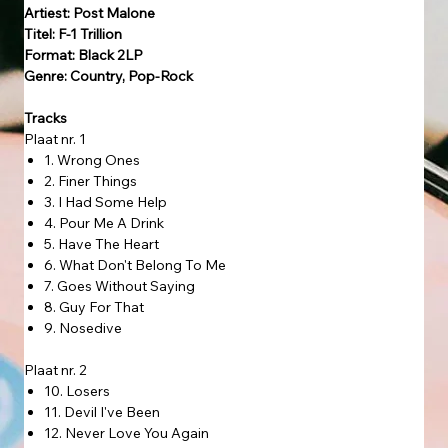
Artiest: Post Malone
Titel: F-1 Trillion
Format: Black 2LP
Genre: Country, Pop-Rock
Tracks
Plaat nr. 1
1. Wrong Ones
2. Finer Things
3. I Had Some Help
4. Pour Me A Drink
5. Have The Heart
6. What Don't Belong To Me
7. Goes Without Saying
8. Guy For That
9. Nosedive
Plaat nr. 2
10. Losers
11. Devil I've Been
12. Never Love You Again