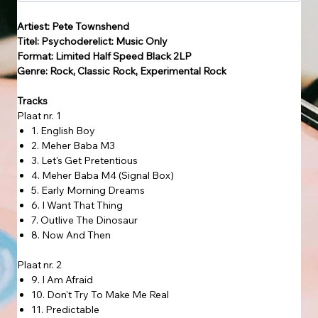
Artiest: Pete Townshend
Titel: Psychoderelict: Music Only
Format: Limited Half Speed Black 2LP
Genre: Rock, Classic Rock, Experimental Rock
Tracks
Plaat nr. 1
1. English Boy
2. Meher Baba M3
3. Let's Get Pretentious
4. Meher Baba M4 (Signal Box)
5. Early Morning Dreams
6. I Want That Thing
7. Outlive The Dinosaur
8. Now And Then
Plaat nr. 2
9. I Am Afraid
10. Don't Try To Make Me Real
11. Predictable