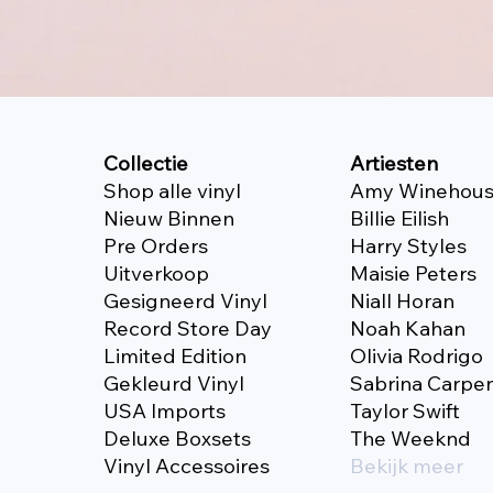
Collectie
Artiesten
Shop alle vinyl
Amy Winehou
Nieuw Binnen
Billie Eilish
Pre Orders
Harry Styles
Uitverkoop
Maisie Peters
Gesigneerd Vinyl
Niall Horan
Record Store Day
Noah Kahan
Limited Edition
Olivia Rodrigo
Gekleurd Vinyl
Sabrina Carpe
USA Imports
Taylor Swift
Deluxe Boxsets
The Weeknd
Vinyl Accessoires
Bekijk meer