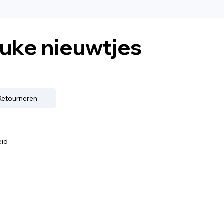
euke nieuwtjes
 Retourneren
eid