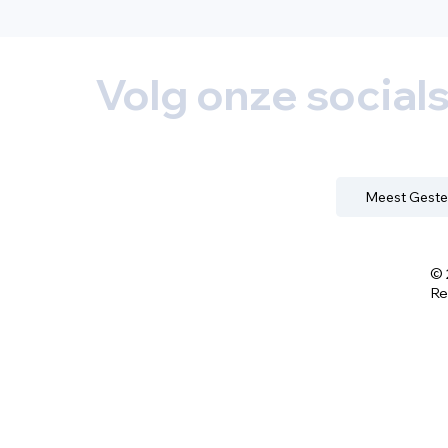
Volg onze social
Meest Geste
© 
Re