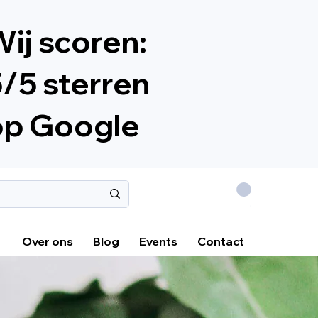
ij scoren:
/5 sterren
op Google
.
Over ons
Blog
Events
Contact