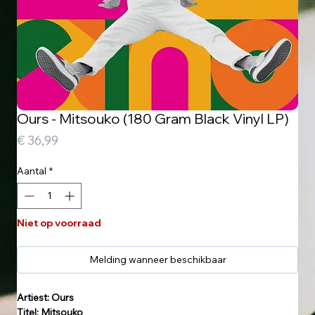
Ours - Mitsouko (180 Gram Black Vinyl LP)
Prijs
€ 36,99
Aantal
*
Niet op voorraad
Melding wanneer beschikbaar
Artiest: Ours
Titel: Mitsouko