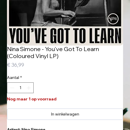
Nina Simone - You've Got To Learn
(Coloured Vinyl LP)
Prijs
€ 36,99
Aantal
*
Nog maar 1 op voorraad
In winkelwagen
Artiest: Nina Simone