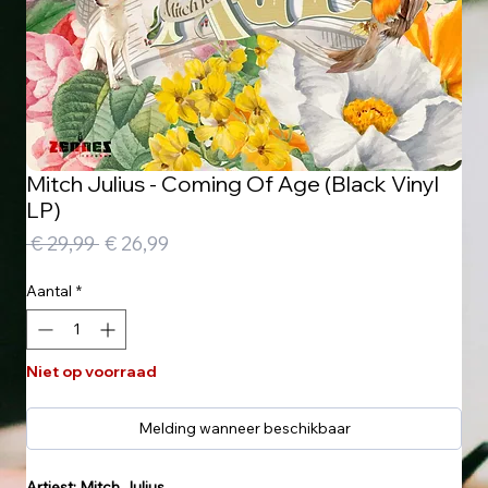
Mitch Julius - Coming Of Age (Black Vinyl
LP)
Normale
Verkoopprijs
 € 29,99 
€ 26,99
prijs
Aantal
*
Niet op voorraad
Melding wanneer beschikbaar
Artiest: Mitch Julius