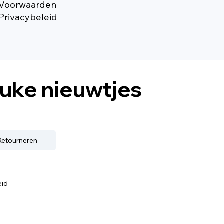
Voorwaarden
Privacybeleid
euke nieuwtjes
 Retourneren
eid