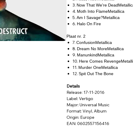
3.
Now That We're DeadMetallic
4.
Moth Into FlameMetallica
5.
Am I Savage?Metallica
6.
Halo On Fire
Plaat nr. 2
7.
ConfusionMetallica
8.
Dream No MoreMetallica
9.
ManunkindMetallica
10.
Here Comes RevengeMetall
11.
Murder OneMetallica
12.
Spit Out The Bone
Details
Release: 17-11-2016
Label: Vertigo
Major: Universal Music
Format: Vinyl, Album
Origin: Europe
EAN: 0602557156416