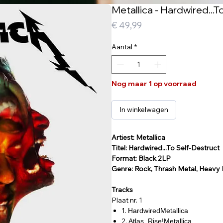
Metallica - Hardwired...T
Prijs
€ 49,99
Aantal
*
Nog maar 1 op voorraad
In winkelwagen
Artiest: Metallica
Titel: Hardwired...To Self-Destruct
Format: Black 2LP
Genre: Rock, Thrash Metal, Heavy
Tracks
Plaat nr. 1
1.
HardwiredMetallica
2.
Atlas, Rise!Metallica