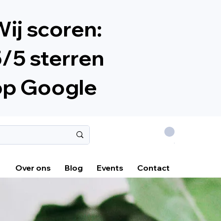
ij scoren:
/5 sterren
op Google
.
Over ons
Blog
Events
Contact