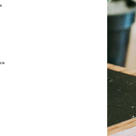
a
ica