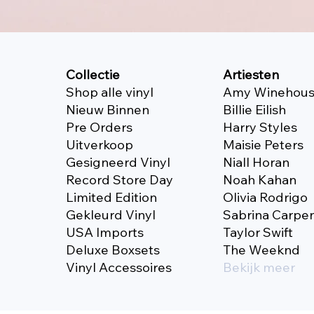
Collectie
Artiesten
Shop alle vinyl
Amy Winehou
Nieuw Binnen
Billie Eilish
Pre Orders
Harry Styles
Uitverkoop
Maisie Peters
Gesigneerd Vinyl
Niall Horan
Record Store Day
Noah Kahan
Limited Edition
Olivia Rodrigo
Gekleurd Vinyl
Sabrina Carpe
USA Imports
Taylor Swift
Deluxe Boxsets
The Weeknd
Vinyl Accessoires
Bekijk meer