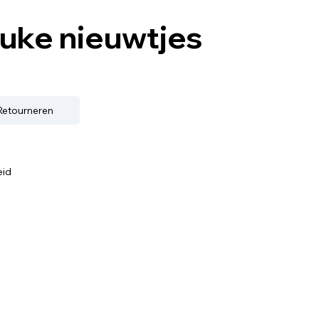
euke nieuwtjes
 Retourneren
eid