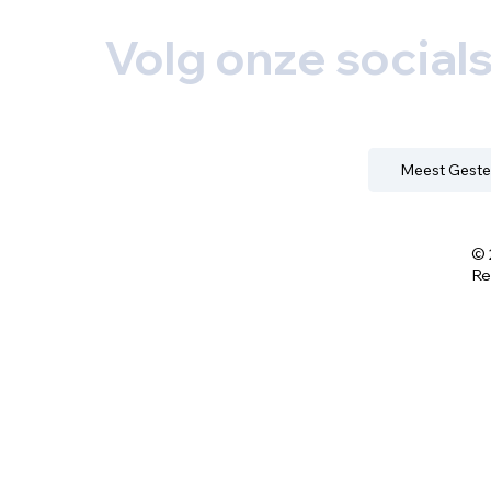
Volg onze social
Meest Geste
© 
Re