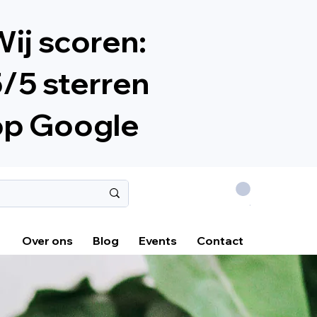
ij scoren:
/5 sterren
op Google
.
Over ons
Blog
Events
Contact