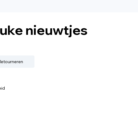
euke nieuwtjes
 Retourneren
eid