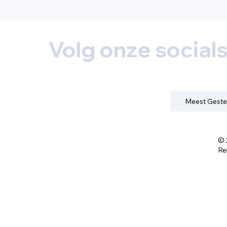
Volg onze social
Meest Geste
© 
Re