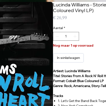
Lucinda Williams - Stori
Coloured Vinyl LP)
Prijs
€ 26,99
Aantal
*
Nog maar 1 op voorraad
In winkelwagen
Artiest: Lucinda Williams
Titel: Stories From A Rock N' Roll 
Format: Cobalt Blue Coloured LP
Genre: Rock, Americana, Story-Tel
Tracks
1. Let's Get the Band Back Tog
2. New York Comeback