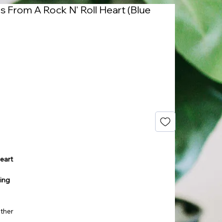
es From A Rock N' Roll Heart (Blue
Heart
ling
ether