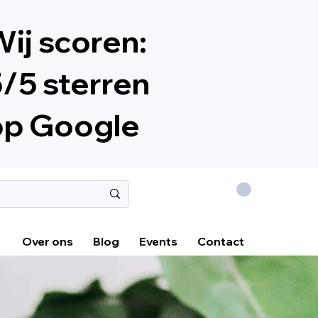
ij scoren:
/5 sterren
op Google
.
Over ons
Blog
Events
Contact