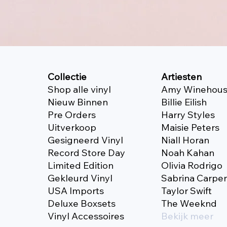
Collectie
Artiesten
Shop alle vinyl
Amy Winehou
Nieuw Binnen
Billie Eilish
Pre Orders
Harry Styles
Uitverkoop
Maisie Peters
Gesigneerd Vinyl
Niall Horan
Record Store Day
Noah Kahan
Limited Edition
Olivia Rodrigo
Gekleurd Vinyl
Sabrina Carpe
USA Imports
Taylor Swift
Deluxe Boxsets
The Weeknd
Vinyl Accessoires
Bekijk meer