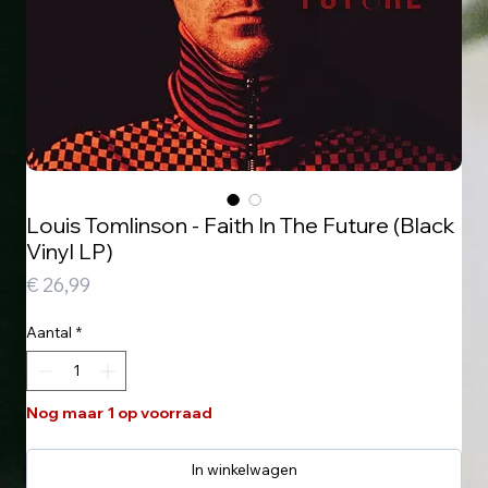
Louis Tomlinson - Faith In The Future (Black
Vinyl LP)
Prijs
€ 26,99
Aantal
*
Nog maar 1 op voorraad
In winkelwagen