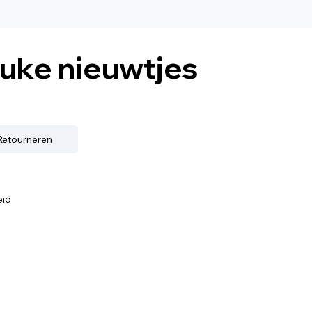
euke nieuwtjes
 Retourneren
eid