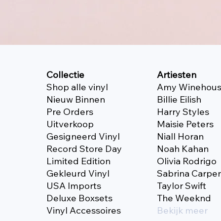
Collectie
Artiesten
Shop alle vinyl
Amy Winehou
Nieuw Binnen
Billie Eilish
Pre Orders
Harry Styles
Uitverkoop
Maisie Peters
Gesigneerd Vinyl
Niall Horan
Record Store Day
Noah Kahan
Limited Edition
Olivia Rodrigo
Gekleurd Vinyl
Sabrina Carpe
USA Imports
Taylor Swift
Deluxe Boxsets
The Weeknd
Vinyl Accessoires
Bekijk meer