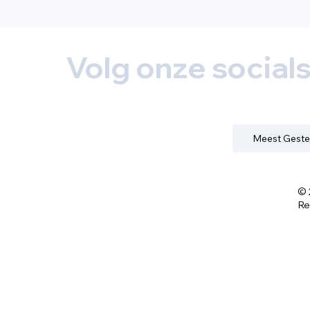
Volg onze social
Meest Geste
© 
Re