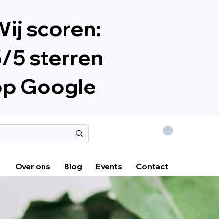
ij scoren:
/5 sterren
op Google
.
Over ons
Blog
Events
Contact