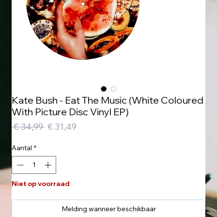
Kate Bush - Eat The Music (White Coloured
With Picture Disc Vinyl EP)
Normale
Verkoopprijs
 € 34,99 
€ 31,49
prijs
Aantal
*
Niet op voorraad
Melding wanneer beschikbaar