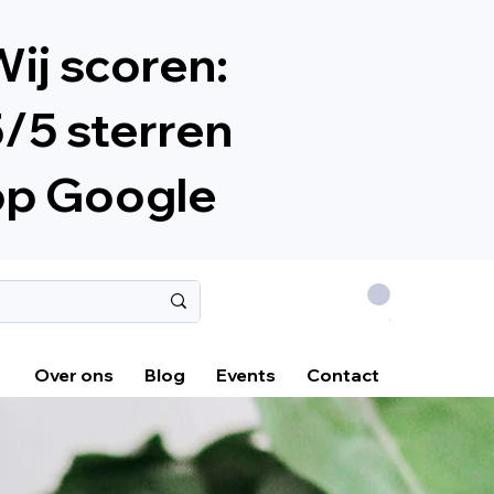
ij scoren:
/5 sterren
op Google
.
Over ons
Blog
Events
Contact