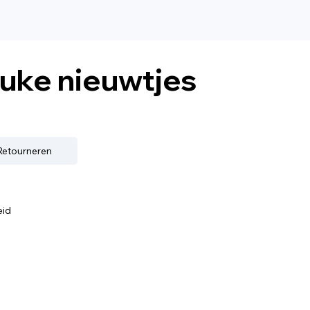
euke nieuwtjes
 Retourneren
eid