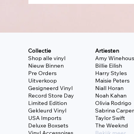
Collectie
Artiesten
Shop alle vinyl
Amy Winehou
Nieuw Binnen
Billie Eilish
Pre Orders
Harry Styles
Uitverkoop
Maisie Peters
Gesigneerd Vinyl
Niall Horan
Record Store Day
Noah Kahan
Limited Edition
Olivia Rodrigo
Gekleurd Vinyl
Sabrina Carpe
USA Imports
Taylor Swift
Deluxe Boxsets
The Weeknd
Vinyl Accessoires
Bekijk meer