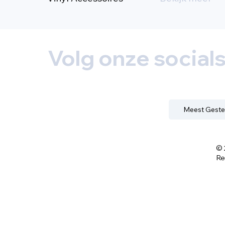
Volg onze social
Meest Geste
© 
Re