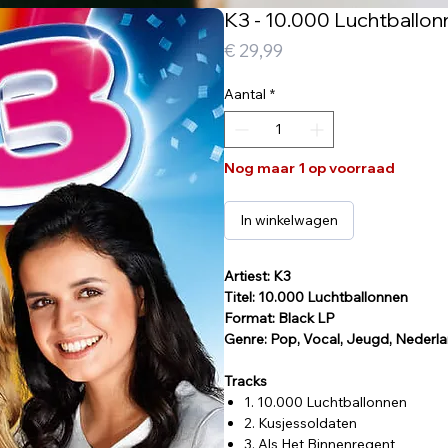
K3 - 10.000 Luchtballonn
Prijs
€ 29,99
Aantal
*
Nog maar 1 op voorraad
In winkelwagen
Artiest: K3
Titel: 10.000 Luchtballonnen
Format: Black LP
Genre: Pop, Vocal, Jeugd, Nederl
Tracks
1. 10.000 Luchtballonnen
2. Kusjessoldaten
3. Als Het Binnenregent