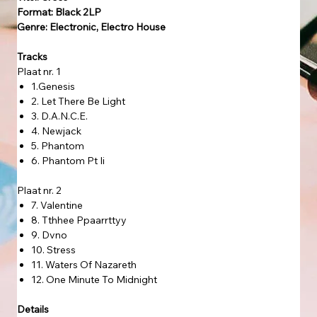
Format: Black 2LP
Genre: Electronic, Electro House
Tracks
Plaat nr. 1
1.Genesis
2. Let There Be Light
3. D.A.N.C.E.
4. Newjack
5. Phantom
6. Phantom Pt Ii
Plaat nr. 2
7. Valentine
8. Tthhee Ppaarrttyy
9. Dvno
10. Stress
11. Waters Of Nazareth
12. One Minute To Midnight
Details