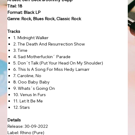
Titel: 18
Format: Black LP
Genre: Rock, Blues Rock, Classic Rock
Tracks
1. Midnight Walker
2. The Death And Resurrection Show
3. Time
4. Sad Motherfuckin´ Parade
5. Don´t Talk (Put Your Head On My Shoulder)
6. This Is A Song For Miss Hedy Lamarr
7. Caroline, No
8. Ooo Baby Baby
9. Whats´s Going On
10. Venus In Furs
11. Let It Be Me
12. Stars
Details
Release: 30-09-2022
Label: Rhino (Pure)