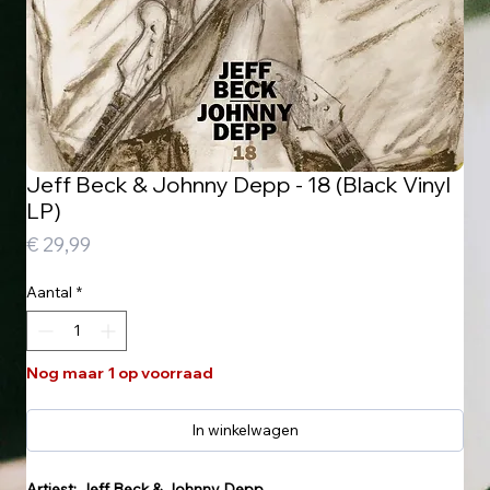
Jeff Beck & Johnny Depp - 18 (Black Vinyl
LP)
Prijs
€ 29,99
Aantal
*
Nog maar 1 op voorraad
In winkelwagen
Artiest: Jeff Beck & Johnny Depp