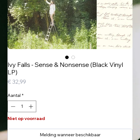
Ivy Falls - Sense & Nonsense (Black Vinyl
LP)
Prijs
€ 32,99
Aantal
*
Niet op voorraad
Melding wanneer beschikbaar