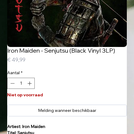
Iron Maiden - Senjutsu (Black Vinyl 3LP)
Prijs
€ 49,99
Aantal
*
Niet op voorraad
Melding wanneer beschikbaar
Artiest: Iron Maiden
Titel: Senjutsu