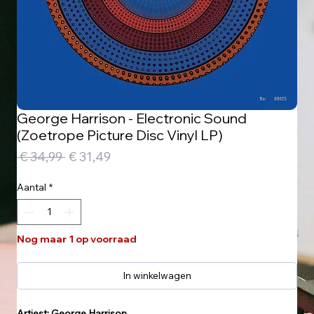
George Harrison - Electronic Sound
(Zoetrope Picture Disc Vinyl LP)
Normale
Verkoopprijs
 € 34,99 
€ 31,49
prijs
Aantal
*
Nog maar 1 op voorraad
In winkelwagen
Artiest: George Harrison