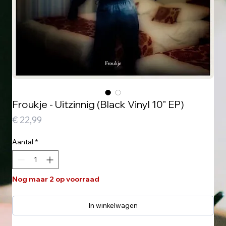
Froukje - Uitzinnig (Black Vinyl 10" EP)
Prijs
€ 22,99
Aantal
*
Nog maar 2 op voorraad
In winkelwagen