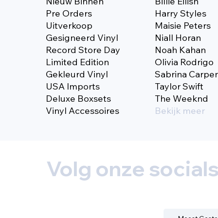
Nieuw Binnen
Billie Eilish
Pre Orders
Harry Styles
Uitverkoop
Maisie Peters
Gesigneerd Vinyl
Niall Horan
Record Store Day
Noah Kahan
Limited Edition
Olivia Rodrigo
Gekleurd Vinyl
Sabrina Carpe
USA Imports
Taylor Swift
Deluxe Boxsets
The Weeknd
Vinyl Accessoires
Bekijk meer
Volg onze social