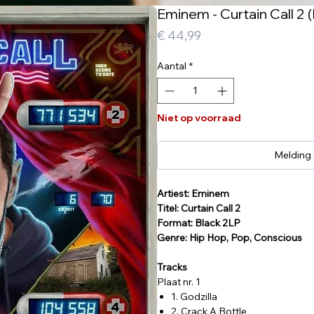
Eminem - Curtain Call 2 
Prijs
€ 44,99
Aantal
*
Niet op voorraad
Melding
Artiest: Eminem
Titel: Curtain Call 2
Format: Black 2LP
Genre: Hip Hop, Pop, Conscious
Tracks
Plaat nr. 1
1. Godzilla
2. Crack A Bottle