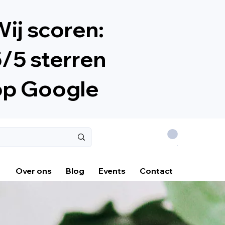
ij scoren:
/5 sterren
op Google
.
Over ons
Blog
Events
Contact