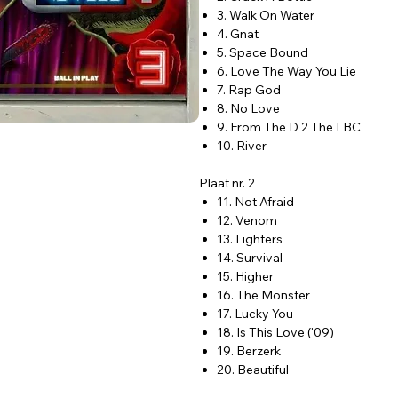
3. Walk On Water
4. Gnat
5. Space Bound
6. Love The Way You Lie
7. Rap God
8. No Love
9. From The D 2 The LBC
10. River
Plaat nr. 2
11. Not Afraid
12. Venom
13. Lighters
14. Survival
15. Higher
16. The Monster
17. Lucky You
18. Is This Love ('09)
19. Berzerk
20. Beautiful