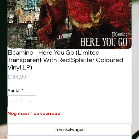
Elcamino - Here You Go (Limited
Transparent With Red Splatter Coloured
Vinyl LP)
Prijs
€ 34,99
Aantal
*
Nog maar 1 op voorraad
In winkelwagen