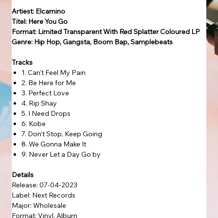
Artiest: Elcamino
Titel: Here You Go
Format: Limited Transparent With Red Splatter Coloured LP
Genre: Hip Hop, Gangsta, Boom Bap, Samplebeats
Tracks
1. Can't Feel My Pain
2. Be Here for Me
3. Perfect Love
4. Rip Shay
5. I Need Drops
6. Kobe
7. Don't Stop, Keep Going
8. We Gonna Make It
9. Never Let a Day Go by
Details
Release: 07-04-2023
Label: Next Records
Major: Wholesale
Format: Vinyl, Album