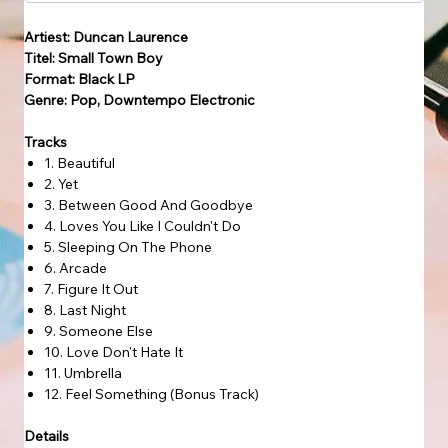
Artiest: Duncan Laurence
Titel: Small Town Boy
Format: Black LP
Genre: Pop, Downtempo Electronic
Tracks
1. Beautiful
2. Yet
3. Between Good And Goodbye
4. Loves You Like I Couldn't Do
5. Sleeping On The Phone
6. Arcade
7. Figure It Out
8. Last Night
9. Someone Else
10. Love Don't Hate It
11. Umbrella
12. Feel Something (Bonus Track)
Details