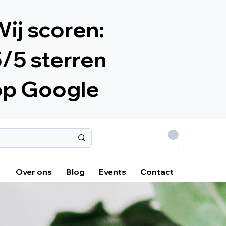
ij scoren:
/5 sterren
op Google
.
Over ons
Blog
Events
Contact