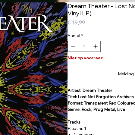
Dream Theater - Lost N
Vinyl LP)
Prijs
€ 19,99
Aantal
*
Niet op voorraad
Melding
Artiest: Dream Theater
Titel: Lost Not Forgotten Archives
Format: Transparent Red Coloure
Genre: Rock, Prog Metal, Live
Tracks
Plaat nr. 1
1. Invaders