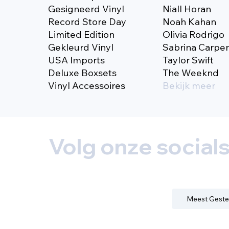
Gesigneerd Vinyl
Niall Horan
Record Store Day
Noah Kahan
Limited Edition
Olivia Rodrigo
Gekleurd Vinyl
Sabrina Carpe
USA Imports
Taylor Swift
Deluxe Boxsets
The Weeknd
Vinyl Accessoires
Bekijk meer
Volg onze social
Meest Geste