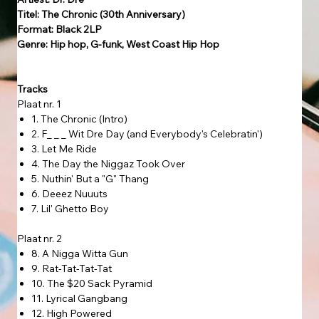
Titel: The Chronic (30th Anniversary)
Format: Black 2LP
Genre: Hip hop, G-funk, West Coast Hip Hop
Tracks
Plaat nr. 1
1. The Chronic (Intro)
2. F_ _ _ Wit Dre Day (and Everybody's Celebratin')
3. Let Me Ride
4. The Day the Niggaz Took Over
5. Nuthin' But a "G" Thang
6. Deeez Nuuuts
7. Lil' Ghetto Boy
Plaat nr. 2
8. A Nigga Witta Gun
9. Rat-Tat-Tat-Tat
10. The $20 Sack Pyramid
11. Lyrical Gangbang
12. High Powered