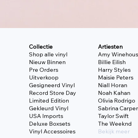
Collectie
Artiesten
Shop alle vinyl
Amy Winehou
Nieuw Binnen
Billie Eilish
Pre Orders
Harry Styles
Uitverkoop
Maisie Peters
Gesigneerd Vinyl
Niall Horan
Record Store Day
Noah Kahan
Limited Edition
Olivia Rodrigo
Gekleurd Vinyl
Sabrina Carpe
USA Imports
Taylor Swift
Deluxe Boxsets
The Weeknd
Vinyl Accessoires
Bekijk meer