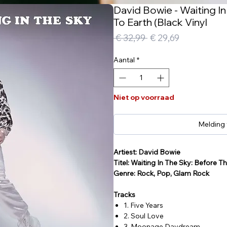
David Bowie - Waiting 
To Earth (Black Vinyl
Normale
Verkoopprij
 € 32,99 
€ 29,69
prijs
Aantal
*
Niet op voorraad
Melding
Artiest: David Bowie
Titel: Waiting In The Sky: Before
Genre: Rock, Pop, Glam Rock
Tracks
1. Five Years
2. Soul Love
3. Moonage Daydream