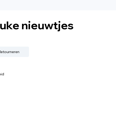
euke nieuwtjes
 Retourneren
eid