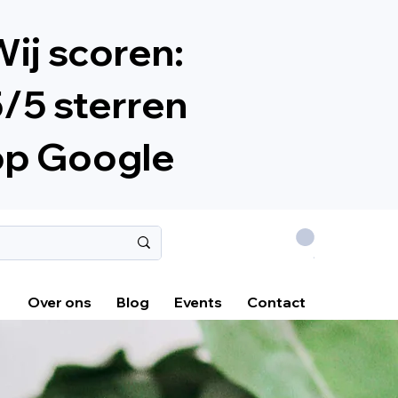
ij scoren:
/5 sterren
op Google
.
Over ons
Blog
Events
Contact