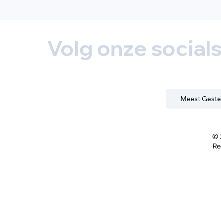
Volg onze social
Meest Geste
© 
Re