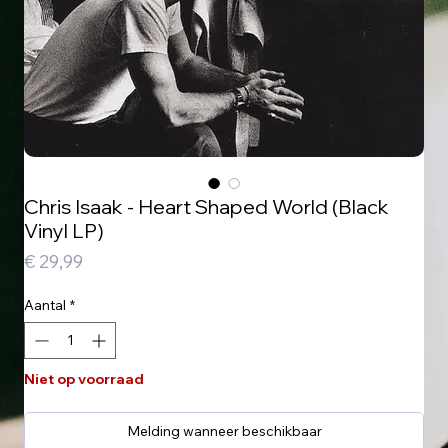
Chris Isaak - Heart Shaped World (Black
Vinyl LP)
Prijs
€ 29,99
Aantal
*
Niet op voorraad
Melding wanneer beschikbaar