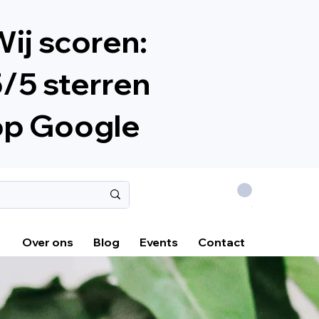
ij scoren:
/5 sterren
op Google
.
Over ons
Blog
Events
Contact