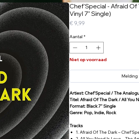
Chef'Special - Afraid Of
Vinyl 7" Single)
Prijs
€ 9,99
Aantal
*
Niet op voorraad
Melding
Artiest: Chef'Special / The Analog
Titel: Afraid Of The Dark / All You
Format: Black 7" Single
Genre: Pop, Indie, Rock
Tracks
1. Afraid Of The Dark – Chef’Spe
2. All You Need Is Love – The 