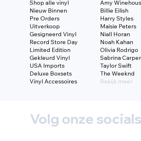
Shop alle vinyl
Amy Winehou
Nieuw Binnen
Billie Eilish
Pre Orders
Harry Styles
Uitverkoop
Maisie Peters
Gesigneerd Vinyl
Niall Horan
Record Store Day
Noah Kahan
Limited Edition
Olivia Rodrigo
Gekleurd Vinyl
Sabrina Carpe
USA Imports
Taylor Swift
Deluxe Boxsets
The Weeknd
Vinyl Accessoires
Bekijk meer
Volg onze social