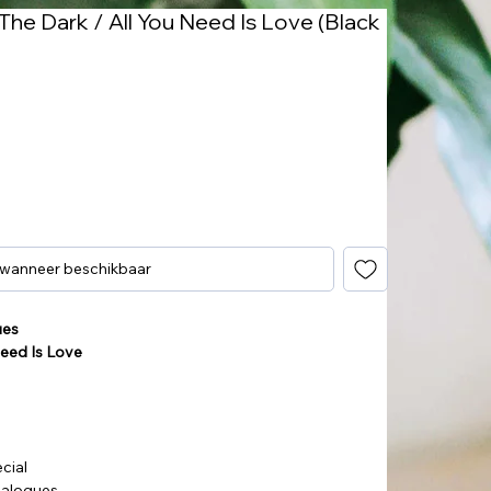
 The Dark / All You Need Is Love (Black
 wanneer beschikbaar
ues
 Need Is Love
cial
Analogues