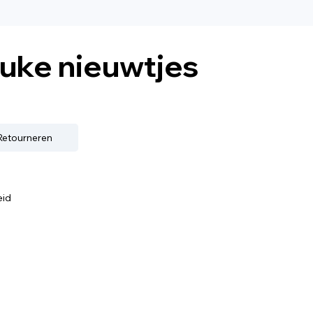
euke nieuwtjes
 Retourneren
eid