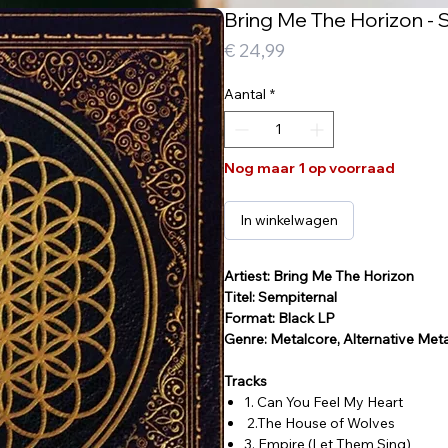
Bring Me The Horizon - S
Prijs
€ 24,99
Aantal
*
Nog maar 1 op voorraad
In winkelwagen
Artiest: Bring Me The Horizon
Titel: Sempiternal
Format: Black LP
Genre: Metalcore, Alternative Meta
Tracks
1. Can You Feel My Heart
2.The House of Wolves
3. Empire (Let Them Sing)