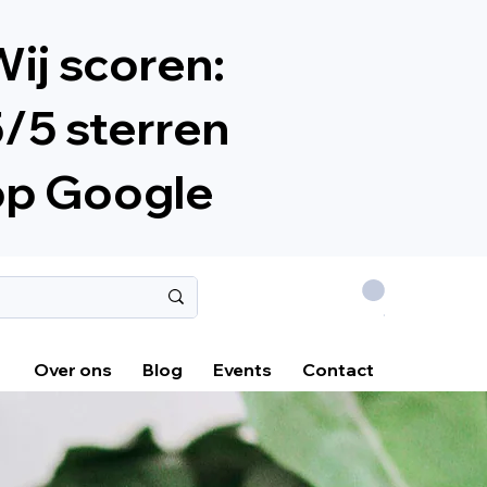
ij scoren:
/5 sterren
op Google
.
Over ons
Blog
Events
Contact