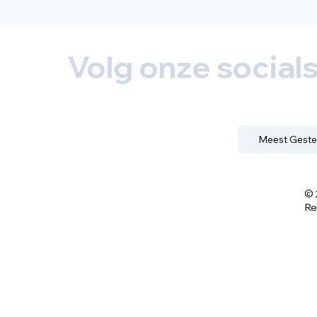
Volg onze social
Meest Geste
© 
Re