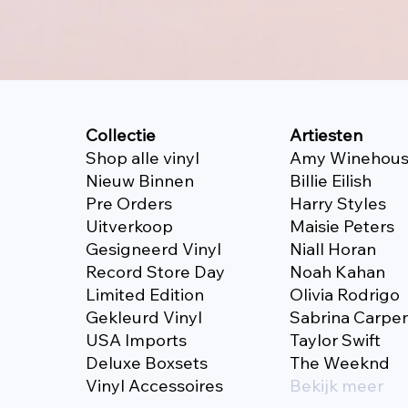
Collectie
Artiesten
Shop alle vinyl
Amy Winehou
Nieuw Binnen
Billie Eilish
Pre Orders
Harry Styles
Uitverkoop
Maisie Peters
Gesigneerd Vinyl
Niall Horan
Record Store Day
Noah Kahan
Limited Edition
Olivia Rodrigo
Gekleurd Vinyl
Sabrina Carpe
USA Imports
Taylor Swift
Deluxe Boxsets
The Weeknd
Vinyl Accessoires
Bekijk meer