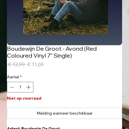
Boudewijn De Groot - Avond (Red
Coloured Vinyl 7" Single)
Normale
Verkoopprijs
 € 12,99 
€ 11,69
prijs
Aantal
*
Niet op voorraad
Melding wanneer beschikbaar
Artiest: Boudewijn De Groot