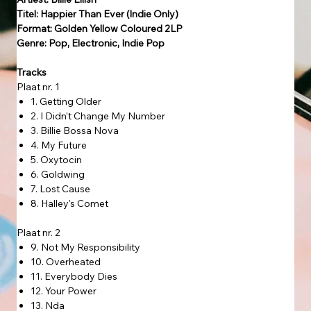
Titel: Happier Than Ever (Indie Only)
Format: Golden Yellow Coloured 2LP
Genre: Pop, Electronic, Indie Pop
Tracks
Plaat nr. 1
1. Getting Older
2. I Didn't Change My Number
3. Billie Bossa Nova
4. My Future
5. Oxytocin
6. Goldwing
7. Lost Cause
8. Halley's Comet
Plaat nr. 2
9. Not My Responsibility
10. Overheated
11. Everybody Dies
12. Your Power
13. Nda