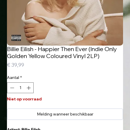
Billie Eilish - Happier Then Ever (Indie Only
Golden Yellow Coloured Vinyl 2LP)
Prijs
€ 39,99
Aantal
*
Niet op voorraad
Melding wanneer beschikbaar
Artiest: Billie Eilish