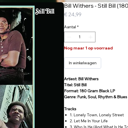
Bill Withers - Still Bill (
Prijs
€ 24,99
Aantal
*
Nog maar 1 op voorraad
In winkelwagen
Artiest: Bill Withers
Titel: Still Bill
Format: 180 Gram Black LP
Genre: Funk, Soul, Rhythm & Blues
Tracks
1. Lonely Town, Lonely Street
2. Let Me In Your Life
3. Who Is He (And What Is He T