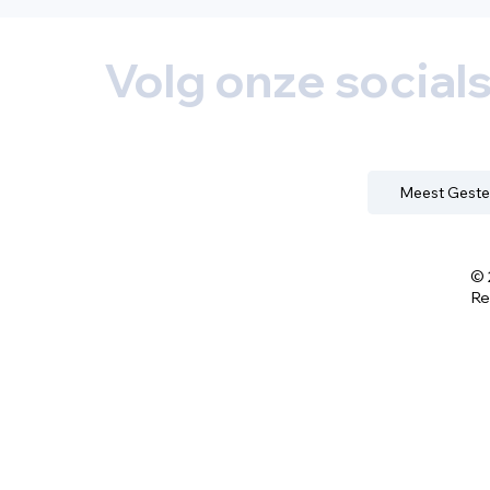
Volg onze social
Meest Geste
© 
Re