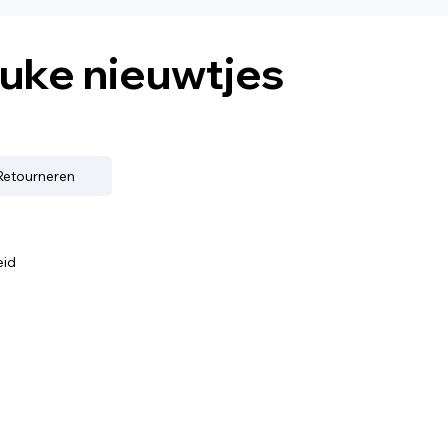
euke nieuwtjes
 Retourneren
eid