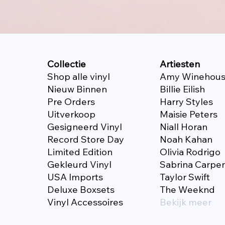
Collectie
Artiesten
Shop alle vinyl
Amy Winehou
Nieuw Binnen
Billie Eilish
Pre Orders
Harry Styles
Uitverkoop
Maisie Peters
Gesigneerd Vinyl
Niall Horan
Record Store Day
Noah Kahan
Limited Edition
Olivia Rodrigo
Gekleurd Vinyl
Sabrina Carpe
USA Imports
Taylor Swift
Deluxe Boxsets
The Weeknd
Vinyl Accessoires
Bekijk meer