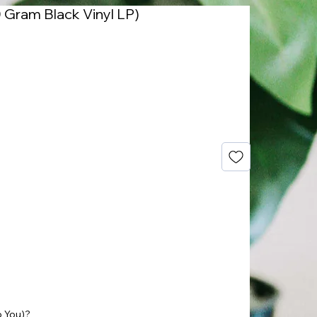
180 Gram Black Vinyl LP)
o You)?