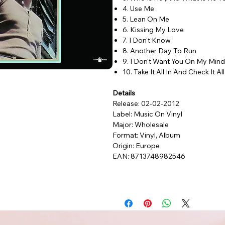
4. Use Me
5. Lean On Me
6. Kissing My Love
7. I Don't Know
8. Another Day To Run
9. I Don't Want You On My Mind
10. Take It All In And Check It Al
Details
Release: 02-02-2012
Label: Music On Vinyl
Major: Wholesale
Format: Vinyl, Album
Origin: Europe
EAN: 8713748982546