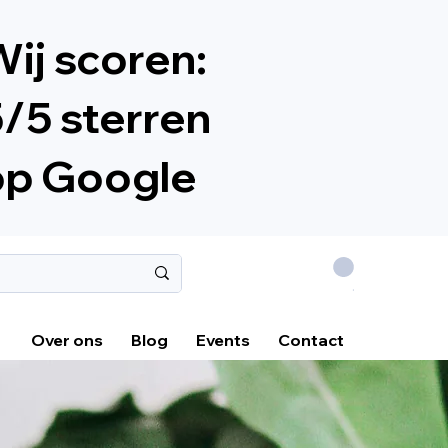
ij scoren:
/5 sterren
op Google
.
Over ons
Blog
Events
Contact