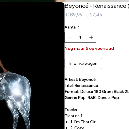
Beyoncé - Renaissance (
Normale
Verkooppri
 € 89,99 
€ 67,49
prijs
Aantal
*
Nog maar 5 op voorraad
In winkelwagen
Artiest: Beyoncé
Titel: Renaissance
Format: Deluxe 180 Gram Black 2
Genre: Pop, R&B, Dance-Pop
Tracks
Plaat nr. 1
1. I'm That Girl
2. Cozy