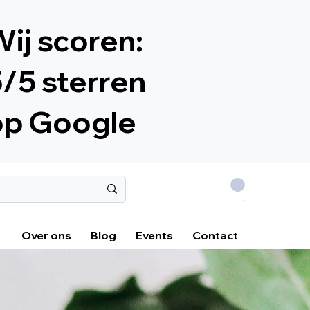
ij scoren:
/5 sterren
op Google
.
Over ons
Blog
Events
Contact