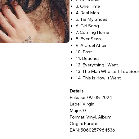
3. One Time
4. Real Man
5. Tie My Shoes
6. Girl Song
7. Coming Home
8. Ever Seen
9. A Cruel Affair
10. Post
11. Beaches
12. Everything I Want
13. The Man Who Left Too Soo
14. This Is How It Went
Details
Release: 09-08-2024
Label: Virgin
Major: 0
Format: Vinyl, Album
Origin: Europe
EAN: 5060257964536