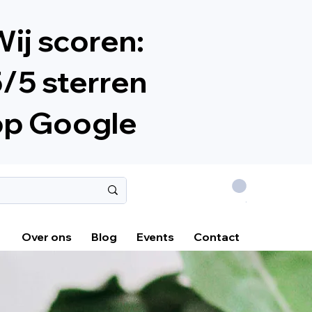
ij scoren:
/5 sterren
op Google
.
Over ons
Blog
Events
Contact