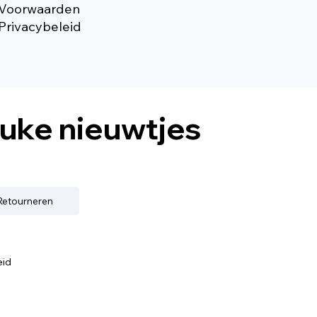
Voorwaarden
Privacybeleid
euke nieuwtjes
 Retourneren
eid