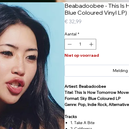
Beabadoobee - This Is 
Blue Coloured Vinyl LP)
Prijs
€ 32,99
Aantal
*
Niet op voorraad
Melding
Artiest: Beabadoobee
Titel: This Is How Tomorrow Moves
Format: Sky Blue Coloured LP
Genre: Pop, Indie Rock, Alternativ
Tracks
1. Take A Bite
2. California